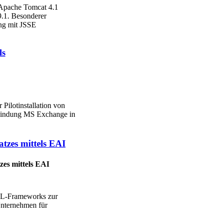
 Apache Tomcat 4.1
9.1. Besonderer
ng mit JSSE
ls
Pilotinstallation von
nbindung MS Exchange in
tzes mittels EAI
zes mittels EAI
ML-Frameworks zur
nternehmen für