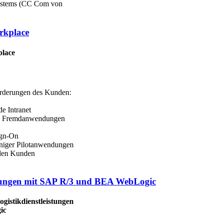
-Systems (CC Com von
rkplace
lace
rderungen des Kunden:
de Intranet
nd Fremdanwendungen
ign-On
einiger Pilotanwendungen
 den Kunden
istungen mit SAP R/3 und BEA WebLogic
gistikdienstleistungen
ic