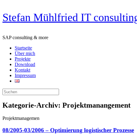
Zum
Stefan Mühlfried IT consultin
Inhalt
springen
SAP consulting & more
Startseite
Über mich
Projekte
Download
Kontakt
Impressum
Suchen
nach:
Kategorie-Archiv:
Projektmanangement
Projektmanagemen
08/2005-03/2006 – Optimierung logistischer Prozesse