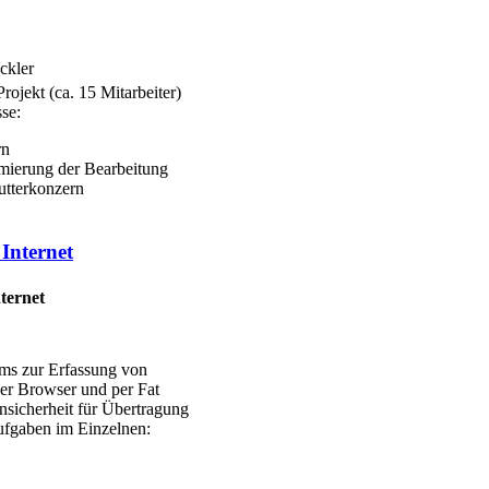
ckler
ojekt (ca. 15 Mitarbeiter)
se:
rn
mierung der Bearbeitung
utterkonzern
Internet
ternet
ems zur Erfassung von
per Browser und per Fat
nsicherheit für Übertragung
ufgaben im Einzelnen: