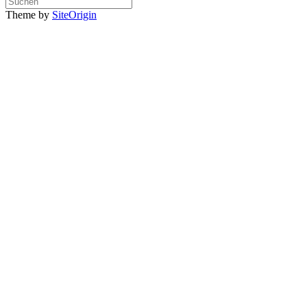
nach:
Theme by
SiteOrigin