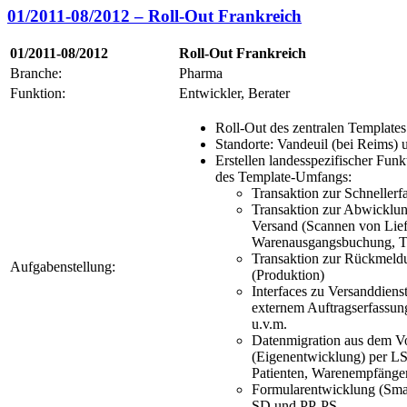
01/2011-08/2012 – Roll-Out Frankreich
01/2011-08/2012
Roll-Out Frankreich
Branche:
Pharma
Funktion:
Entwickler, Berater
Roll-Out des zentralen Templates
Standorte: Vandeuil (bei Reims) 
Erstellen landesspezifischer Fun
des Template-Umfangs:
Transaktion zur Schnellerf
Transaktion zur Abwicklu
Versand (Scannen von Lief
Warenausgangsbuchung, Tra
Transaktion zur Rückmeld
Aufgabenstellung:
(Produktion)
Interfaces zu Versanddienst
externem Auftragserfassu
u.v.m.
Datenmigration aus dem V
(Eigenentwicklung) per 
Patienten, Warenempfänger
Formularentwicklung (Sma
SD und PP-PS