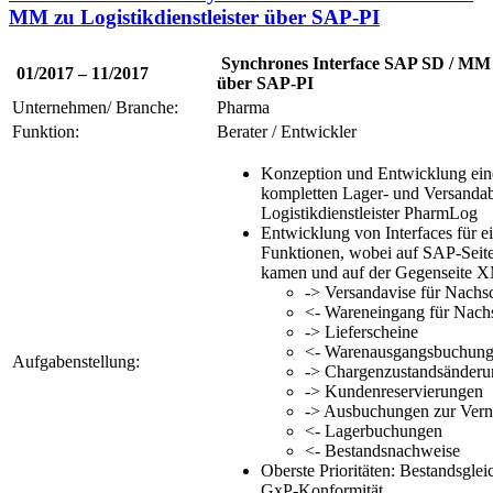
MM zu Logistikdienstleister über SAP-PI
Synchrones Interface SAP SD / MM z
01/2017 – 11/2017
über SAP-PI
Unternehmen/ Branche:
Pharma
Funktion:
Berater / Entwickler
Konzeption und Entwicklung eine
kompletten Lager- und Versanda
Logistikdienstleister PharmLog
Entwicklung von Interfaces für e
Funktionen, wobei auf SAP-Seit
kamen und auf der Gegenseite X
-> Versandavise für Nachs
<- Wareneingang für Nach
-> Lieferscheine
<- Warenausgangsbuchung
Aufgabenstellung:
-> Chargenzustandsänder
-> Kundenreservierungen
-> Ausbuchungen zur Vern
<- Lagerbuchungen
<- Bestandsnachweise
Oberste Prioritäten: Bestandsglei
GxP-Konformität